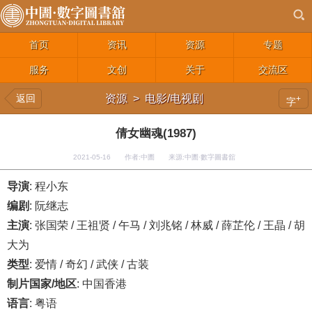
首页
资讯
资源
专题
服务
文创
关于
交流区
返回
资源
>
电影/电视剧
+
字
倩女幽魂(1987)
2021-05-16 作者:中圕 来源:中圕·數字圖書舘
导演
: 程小东
编剧
: 阮继志
主演
: 张国荣 / 王祖贤 / 午马 / 刘兆铭 / 林威 / 薛芷伦 / 王晶 / 胡
大为
类型
: 爱情 / 奇幻 / 武侠 / 古装
制片国家/地区
: 中国香港
语言
: 粤语