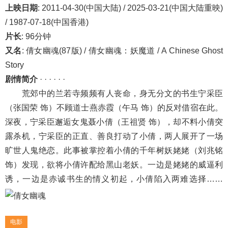
上映日期
: 2011-04-30(中国大陆) / 2025-03-21(中国大陆重映)
/ 1987-07-18(中国香港)
片长
: 96分钟
又名
: 倩女幽魂(87版) / 倩女幽魂：妖魔道 / A Chinese Ghost
Story
剧情简介
· · · · · ·
荒郊中的兰若寺频频有人丧命，身无分文的书生宁采臣
（张国荣 饰）不顾道士燕赤霞（午马 饰）的反对借宿在此。
深夜，宁采臣邂逅女鬼聂小倩（王祖贤 饰），却不料小倩突
露杀机，宁采臣的正直、善良打动了小倩，两人展开了一场
旷世人鬼绝恋。此事被掌控着小倩的千年树妖姥姥（刘兆铭
饰）发现，欲将小倩许配给黑山老妖。一边是姥姥的威逼利
诱，一边是赤诚书生的情义初起，小倩陷入两难选择……
电影