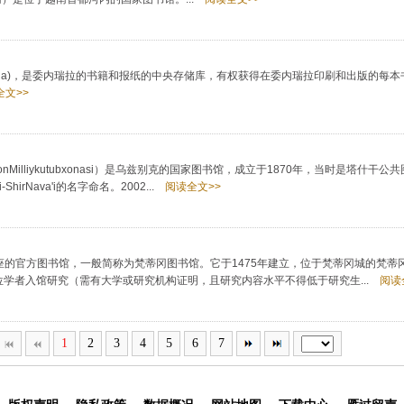
deVenezuela)，是委内瑞拉的书籍和报纸的中央存储库，有权获得在委内瑞拉印刷和出版的每
文>>
kistonMilliykutubxonasi）是乌兹别克的国家图书馆，成立于1870年，当时是塔什干公
Nava'i的名字命名。2002...
阅读全文>>
icana）是圣座的官方图书馆，一般简称为梵蒂冈图书馆。它于1475年建立，位于梵蒂冈城的梵
0位学者入馆研究（需有大学或研究机构证明，且研究内容水平不得低于研究生...
阅读
1
2
3
4
5
6
7