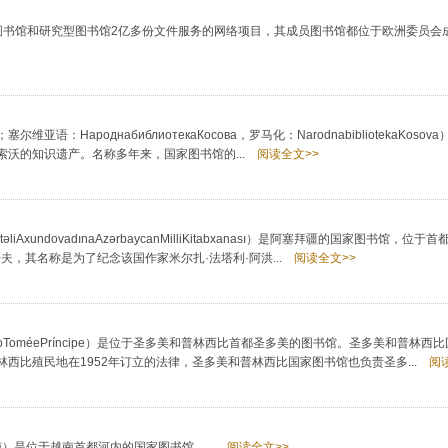
个欧洲国家图书馆和研究型图书馆2亿多份文件服务的网络项目，其成员图书馆都位于欧洲委员
塞尔维亚语：НароднабиблиотекаКосова，罗马化：NarodnabibliotekaKos
沃的知识遗产。名称多年来，国家图书馆的...
阅读全文>>
undovadınaAzərbaycanMilliKitabxanası）是阿塞拜疆的国家图书馆，位
夫，其名称是为了纪念该国作家米尔扎·法塔利·阿洪...
阅读全文>>
deSãoToméePríncipe）是位于圣多美和普林西比首都圣多美的图书馆。圣多美和普林
比殖民地在1952年订立的法律，圣多美和普林西比国家图书馆也负责圣多...
阅读
家越南）是位于越南首都河内的国家图书馆。...
阅读全文>>