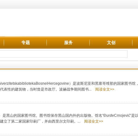
专题
服务
文创
rzitetskabibliotekaBosneiHercegovine）是波斯尼亚和黑塞哥维那的国家图
代表性的建筑物，当时曾是市政厅。波赫战争期间图书...
阅读全文>>
rnojević"）是黑山的国家图书馆。图书馆保存黑山国内外的出版物。馆名“ĐurđeCrnojević”
建立了第二家国家印刷厂，并由西里尔文印刷。...
阅读全文>>