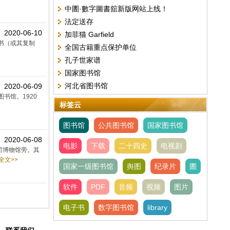
中圕·數字圖書舘新版网站上线！
书）
法定送存
2020-06-10
加菲猫 Garfield
本书（或其复制
全国古籍重点保护单位
孔子世家谱
国家图书馆
河北省图书馆
2020-06-09
共图书馆。1920
标签云
图书馆
公共图书馆
国家图书馆
2020-06-08
电影
下载
二十四史
电视剧
蒂冈博物馆旁。其
全文>>
国家一级图书馆
舆图
纪录片
圕
软件
PDF
音频
视频
图片
电子书
数字图书馆
library