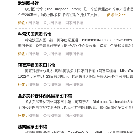
欧洲图书馆
欧洲图书馆（TheEuropeanLibrary）是一个提供通往49
立于2005年，为欧洲数位图书馆的建立提供了支持。...
阅读全文>>
标签：
图书馆
公共图书馆
国家图书馆
科索沃国家图书馆
科索沃国家图书馆（阿尔巴尼亚语：BibliotekaKombëtareeKosovës；
家图书馆，位于普里什蒂纳；图书馆的使命是收集、保存、促进和提供科索
标签：
图书馆
公共图书馆
国家图书馆
阿塞拜疆国家图书馆
阿塞拜疆米尔扎·法塔利·阿洪多夫国家图书馆（阿塞拜疆语：MirzəFətəliAx
1922年，次年5月23日搬到现址。其建筑师为阿塞拜疆人米卡伊·侯赛因诺
标签：
图书馆
公共图书馆
国家图书馆
圣多美和普林西比国家图书馆
圣多美和普林西比国家图书馆（葡萄牙语：BibliotecaNacional
全国公共图书馆的技术协调，以及推广书籍和阅读。根据葡属圣多美和普林西
标签：
图书馆
公共图书馆
国家图书馆
越南国家图书馆
越南国家图书馆（越南语：ThưviệnQuốcgiaViệtNam／書院國