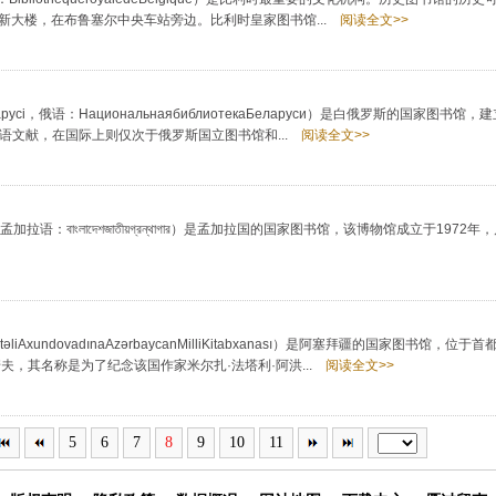
新大楼，在布鲁塞尔中央车站旁边。比利时皇家图书馆...
阅读全文>>
русі，俄语：НациональнаябиблиотекаБеларуси）是白俄罗斯的国家图书馆，
斯语文献，在国际上则仅次于俄罗斯国立图书馆和...
阅读全文>>
B；孟加拉语：বাংলাদেশজাতীয়গ্রন্থাগার）是孟加拉国的国家图书馆，该博物馆成立于197
undovadınaAzərbaycanMilliKitabxanası）是阿塞拜疆的国家图书馆，位
夫，其名称是为了纪念该国作家米尔扎·法塔利·阿洪...
阅读全文>>
5
6
7
8
9
10
11