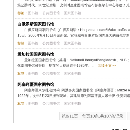
第公爵时代。20世纪后期，比利时皇家图书馆在布鲁塞尔市中心修建了其
标签：
图书馆
公共图书馆
国家图书馆
白俄罗斯国家图书馆
白俄罗斯国家图书馆（白俄罗斯语：НацыянальнаябібліятэкаБела
15日。2006年6月16日开设新馆。它收藏有白俄罗斯国内最大的白俄罗
标签：
图书馆
公共图书馆
国家图书馆
孟加拉国国家图书馆
孟加拉国国家图书馆（英语：NationalLibraryofBangladesh，NL
化部图书馆司管辖，现在的大楼建造于1985年。...
阅读全文>>
标签：
图书馆
公共图书馆
国家图书馆
阿塞拜疆国家图书馆
阿塞拜疆米尔扎·法塔利·阿洪多夫国家图书馆（阿塞拜疆语：MirzəFətəliAx
1922年，次年5月23日搬到现址。其建筑师为阿塞拜疆人米卡伊·侯赛因诺
标签：
图书馆
公共图书馆
国家图书馆
第8/11页 每页10条,共107条记录