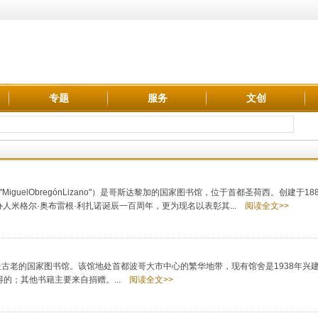
专题
服务
文创
al"MiguelObregónLizano"）是哥斯达黎加的国家图书馆，位于首都圣荷西。创建于1
办人米格尔·奥布雷根·利扎诺诞辰一百周年，更为现名以表彰其...
阅读全文>>
最古老的国家图书馆。该馆地处首都波哥大市中心的繁华地带，现有馆舍是1938年兴
得的；其他书籍主要来自捐赠。...
阅读全文>>