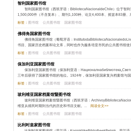
智利国家图书馆
智利国家图书馆（西班牙语：BibliotecaNacionaldeChil
1,500,000件（不含复本）、期刊1,100种、论文4,400本、摇篮本83册、乐谱
标签：
图书馆
公共图书馆
国家图书馆
佛得角国家图书馆
佛得角国家图书馆（葡萄牙语：InstitutodaBibliotecaNaci
书目、国家历史档案和论文库，同时也作为服务培亚市民的公共图书馆使用，目
标签：
图书馆
公共图书馆
国家图书馆
保加利亚国家图书馆
保加利亚国家图书馆（保加利亚语：Националнабиблиотека„Св
三年后获得了国家图书馆的地位。1924年，保加利亚国家复兴档案馆与国
标签：
图书馆
公共图书馆
国家图书馆
玻利维亚国家档案馆暨图书馆
玻利维亚国家档案馆暨图书馆（西班牙语：ArchivoyBibliotecaNa
维亚从殖民时期到当代的历史和书目文献。...
阅读全文>>
标签：
图书馆
公共图书馆
国家图书馆
比利时皇家图书馆
比利时皇家图书馆（荷兰语：KoninklijkeBibliotheekBelgië，