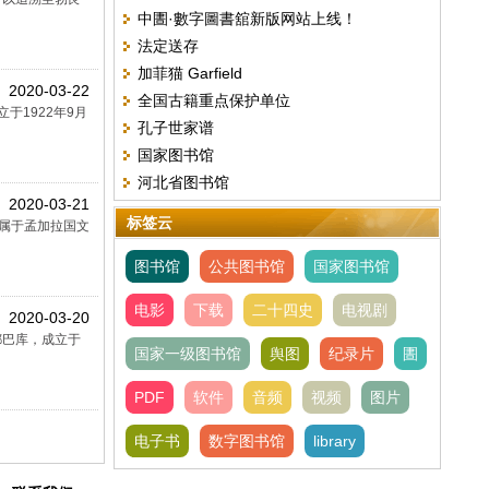
中圕·數字圖書舘新版网站上线！
书）
法定送存
加菲猫 Garfield
2020-03-22
全国古籍重点保护单位
建立于1922年9月
孔子世家谱
国家图书馆
河北省图书馆
2020-03-21
标签云
2年，属于孟加拉国文
图书馆
公共图书馆
国家图书馆
电影
下载
二十四史
电视剧
2020-03-20
于首都巴库，成立于
国家一级图书馆
舆图
纪录片
圕
PDF
软件
音频
视频
图片
电子书
数字图书馆
library