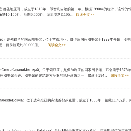
e）位于智利首都圣地亚哥，成立于1813年，即智利自治的第一年。根据1990年的统计，该馆
10,150件、地图9,500件、缩影资料3,195...
阅读全文>>
onaledoLivro）是佛得角的国家图书馆，位于首都培亚。佛得角国家图书馆于1999年开馆，
前馆藏约30,000册。...
阅读全文>>
етиСветиКирилиМетодий）位于索菲亚，是保加利亚的国家图书馆。它创建于1878
家图书馆合并。图书馆的建筑是索菲亚的地标建筑之一，修建于194...
阅读全文>>
cionalesdeBolivia）位于玻利维亚的宪法首都苏克雷，成立于1836年，馆藏11.4万
荷兰语：BibliothèqueroyaledeBelgique）是比利时最重要的文化机构。历史图书馆的